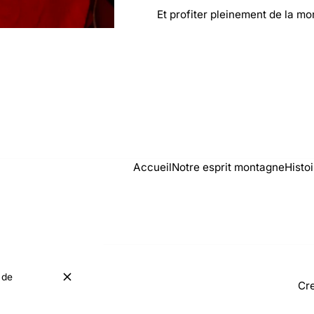
Et profiter pleinement de la mo
Accueil
Notre esprit montagne
Histo
 de
Cre