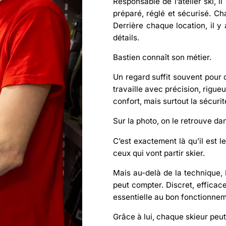
Responsable de l’atelier ski, 
préparé, réglé et sécurisé
. Ch
Derrière chaque location, il y
détails.
Bastien connaît son métier.
Un regard suffit souvent pour c
travaille avec précision, rigue
confort, mais surtout la
sécurit
Sur la photo, on le retrouve da
C’est exactement là qu’il est l
ceux qui vont partir skier.
Mais au-delà de la technique, B
peut compter. Discret, efficace
essentielle au bon fonctionnem
Grâce à lui, chaque skieur peut p