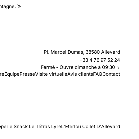
ntagne. ⛷️
Pl. Marcel Dumas, 38580 Allevard
+33 4 76 97 52 24
Fermé
- Ouvre dimanche à 09:30
ire
Équipe
Presse
Visite virtuelle
Avis clients
FAQ
Contact
perie Snack Le Tétras Lyre
L'Eterlou Collet D'Allevard