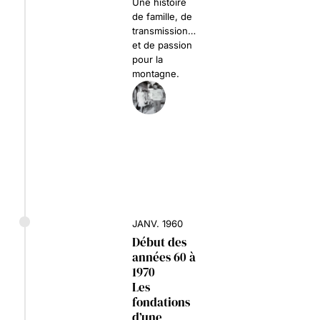
Une histoire
de famille, de
transmission…
et de passion
pour la
montagne.
JANV. 1960
Début des
années 60 à
1970
Les
fondations
d’une