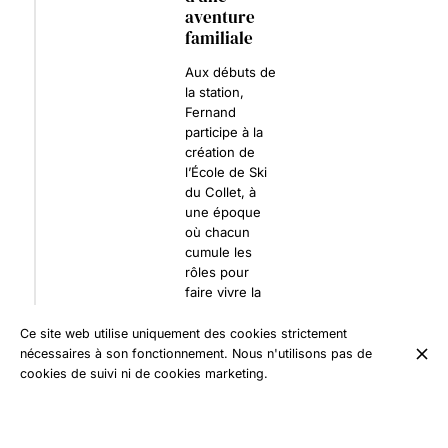
aventure
familiale
Aux débuts de
la station,
Fernand
participe à la
création de
l’École de Ski
du Collet, à
une époque
où chacun
cumule les
rôles pour
faire vivre la
montagne. Au
Télé-Bar, le
Ce site web utilise uniquement des cookies strictement
couple
nécessaires à son fonctionnement. Nous n'utilisons pas de
développe les
cookies de suivi ni de cookies marketing.
premières
activités :
location et