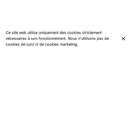
Ce site web utilise uniquement des cookies strictement
nécessaires à son fonctionnement. Nous n'utilisons pas de
cookies de suivi ni de cookies marketing.
BIENVENUE CHEZ INTERSPORT AU COLLET
D'ALLEVARD
Au Collet d’Allevard, la montagne se vit depuis des
générations. Découvrez nos établissements : Le Chamois d'Or
& Les Arolles. Location de skis et snowboards, vêtements et
chaussures de montagne, crêperie artisanale et produits du
terroir : tout est réuni pour profiter pleinement de la station. Ici,
on vous équipe, on vous conseille et on vous accueille comme
des habitués. La montagne, la vraie. Chez Intersport, au Collet.