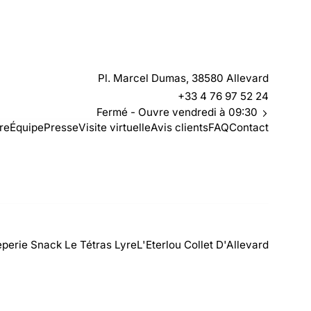
Pl. Marcel Dumas, 38580 Allevard
+33 4 76 97 52 24
Fermé
- Ouvre vendredi à 09:30
ire
Équipe
Presse
Visite virtuelle
Avis clients
FAQ
Contact
perie Snack Le Tétras Lyre
L'Eterlou Collet D'Allevard
Créé par OYÉ-OYÉ by Petit Futé
Connexion