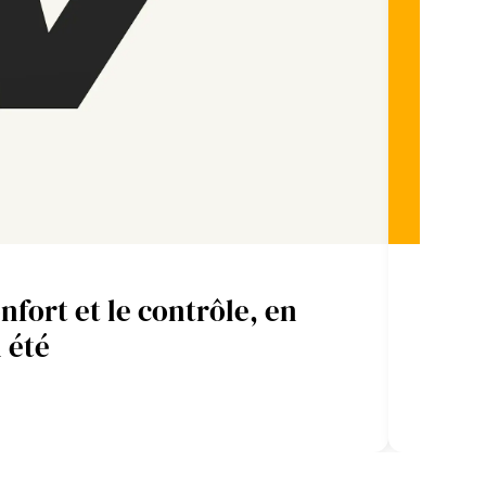
fort et le contrôle, en
BUFF® : La polyv
 été
tou