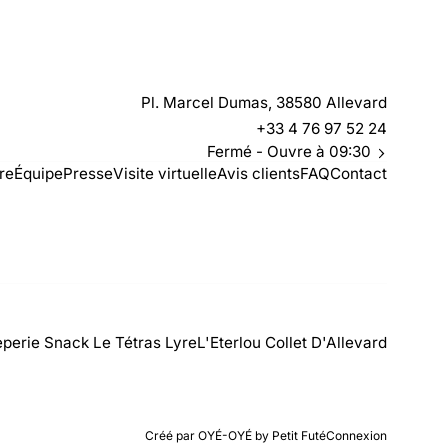
Pl. Marcel Dumas, 38580 Allevard
+33 4 76 97 52 24
Fermé
- Ouvre à 09:30
ire
Équipe
Presse
Visite virtuelle
Avis clients
FAQ
Contact
perie Snack Le Tétras Lyre
L'Eterlou Collet D'Allevard
Créé par OYÉ-OYÉ by Petit Futé
Connexion