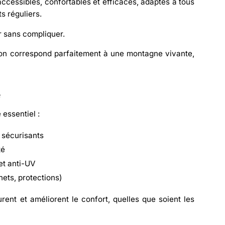
ccessibles, confortables et efficaces, adaptés à tous
ts réguliers.
r sans compliquer
.
sion correspond parfaitement à une montagne vivante,
é
 essentiel :
 sécurisants
té
et anti-UV
ets, protections)
ent et améliorent le confort, quelles que soient les