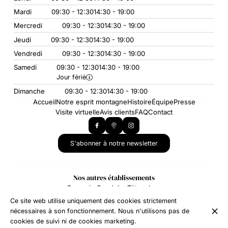
Mardi
09:30 - 12:30
14:30 - 19:00
Mercredi
09:30 - 12:30
14:30 - 19:00
Jeudi
09:30 - 12:30
14:30 - 19:00
Vendredi
09:30 - 12:30
14:30 - 19:00
Samedi
09:30 - 12:30
14:30 - 19:00
Jour férié
Dimanche
09:30 - 12:30
14:30 - 19:00
Accueil
Notre esprit montagne
Histoire
Équipe
Presse
Visite virtuelle
Avis clients
FAQ
Contact
S'abonner à notre newsletter
Nos autres établissements
Creperie Snack Le Tétras Lyre
L'Eterlou Collet D'Allevard
Ce site web utilise uniquement des cookies strictement
nécessaires à son fonctionnement. Nous n'utilisons pas de
cookies de suivi ni de cookies marketing.
© INTERSPORT - LE COLLET D'ALLEVARD 2026