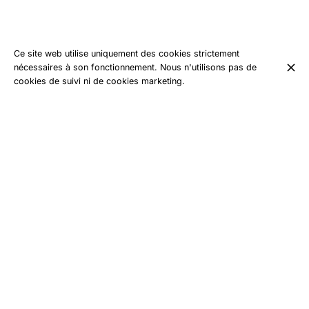
Ce site web utilise uniquement des cookies strictement
nécessaires à son fonctionnement. Nous n'utilisons pas de
cookies de suivi ni de cookies marketing.
L’été, au Collet d’Allevard, l’ambiance change complètement. La
montagne devient plus calme, plus douce, presque familiale.
On croise des randonneurs en terrasse, des enfants qui jouent
entre deux animations, des habitués qui reviennent chaque
année… parfois depuis plusieurs générations.
Ici, les journées ne se résument pas à un programme. Elles se
vivent naturellement.
On part marcher le matin.
On s’arrête boire un café.
On échange quelques mots avec un commerçant.