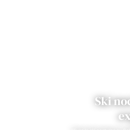
Ski no
ex