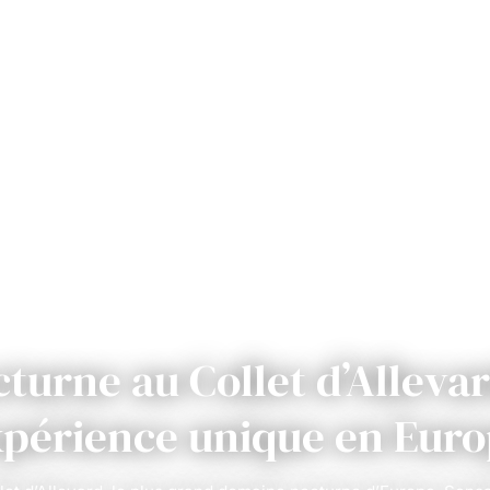
cturne au Collet d’Allevar
périence unique en Eur