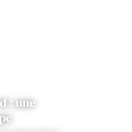
d : une
ope